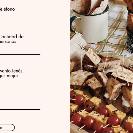
Teléfono
Cantidad de
personas
vento tenés,
gas mejor
ar