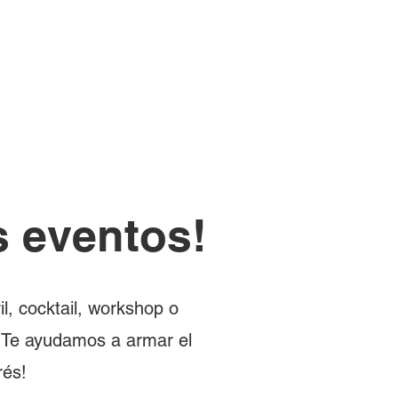
s eventos!
l, cocktail, workshop o
o. Te ayudamos a armar el
rés!